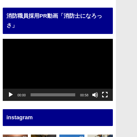
消防職員採用PR動画「消防士になろっ
さ」
動
画
プ
レ
ー
ヤ
ー
00:00
00:58
instagram