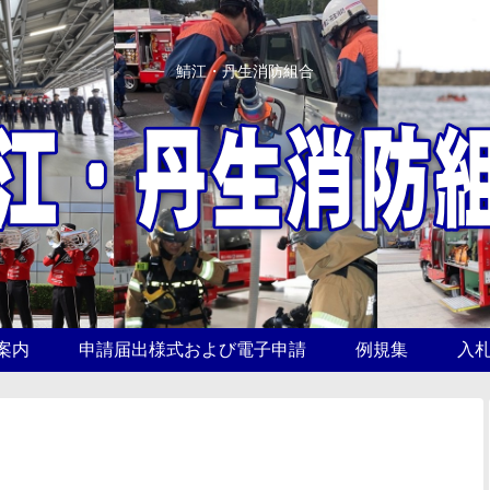
鯖江・丹生消防組合
案内
申請届出様式および電子申請
例規集
入