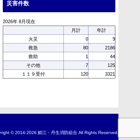
災害件数
2026年 8月現在
月計
年計
火災
0
9
救急
80
2186
救助
1
44
その他
7
125
１１９受付
120
3321
yright © 2014-2026 鯖江・丹生消防組合 All Rights Reserved.