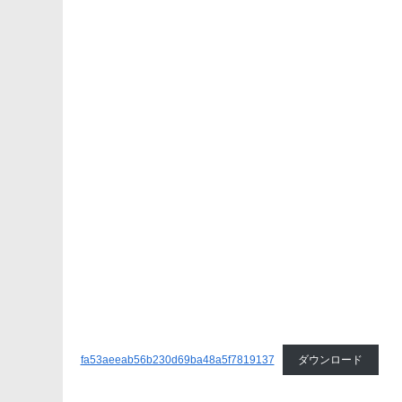
fa53aeeab56b230d69ba48a5f7819137
ダウンロード