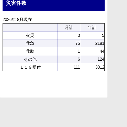
災害件数
2026年 8月現在
月計
年計
火災
0
9
救急
75
2181
救助
1
44
その他
6
124
１１９受付
111
3312