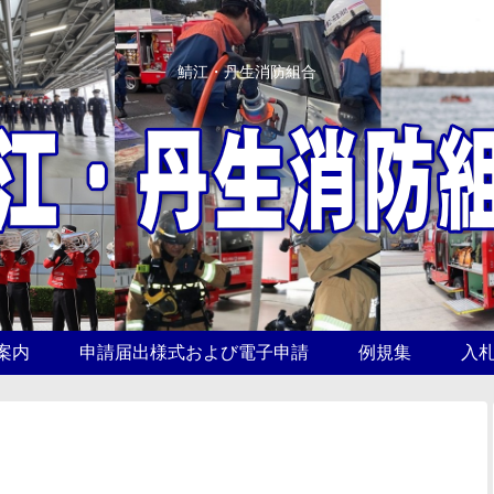
鯖江・丹生消防組合
案内
申請届出様式および電子申請
例規集
入