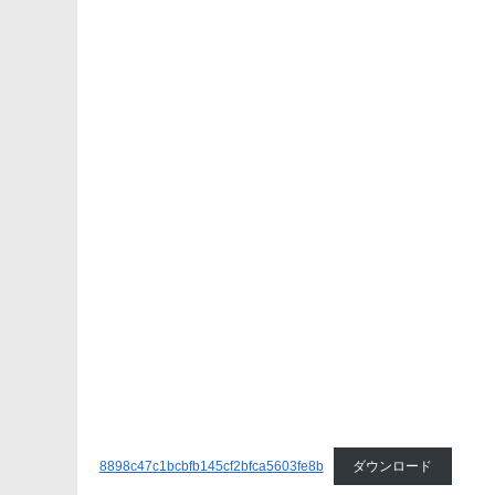
8898c47c1bcbfb145cf2bfca5603fe8b
ダウンロード