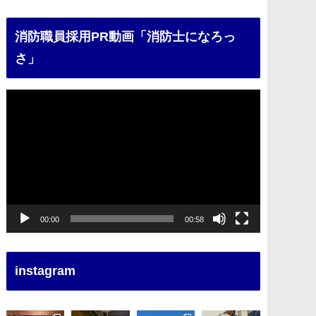
消防職員採用PR動画「消防士になろっ
さ」
動
画
プ
レ
ー
ヤ
ー
00:00
00:58
instagram