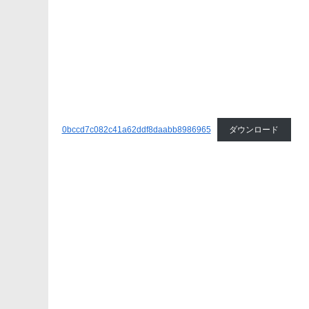
0bccd7c082c41a62ddf8daabb8986965
ダウンロード