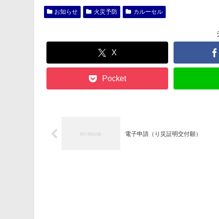
お知らせ
火災予防
カルーセル
X
Pocket
電子申請（り災証明交付願）