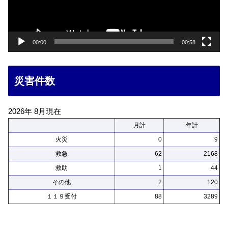
ヤ
ー
00:00
00:58
災害件数
2026年 8月現在
月計
年計
火災
0
9
救急
62
2168
救助
1
44
その他
2
120
１１９受付
88
3289