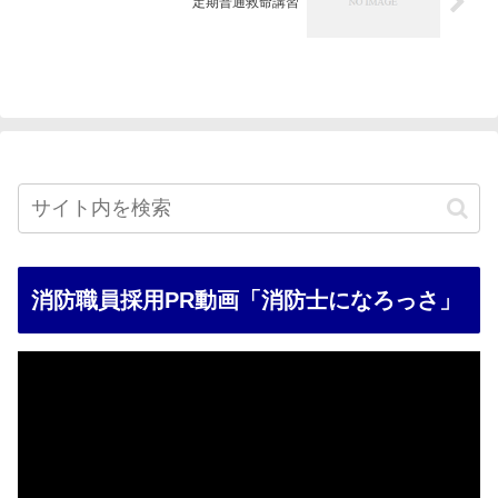
定期普通救命講習
消防職員採用PR動画「消防士になろっさ」
動
画
プ
レ
ー