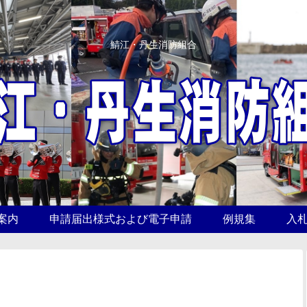
鯖江・丹生消防組合
案内
申請届出様式および電子申請
例規集
入