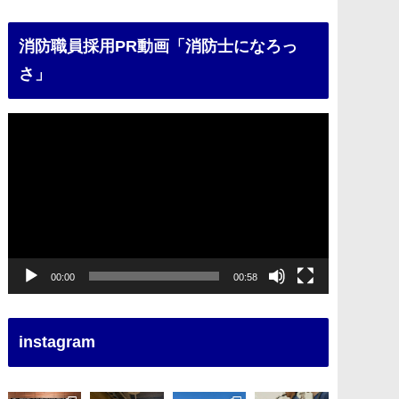
消防職員採用PR動画「消防士になろっ
さ」
動
画
プ
レ
ー
ヤ
ー
00:00
00:58
instagram