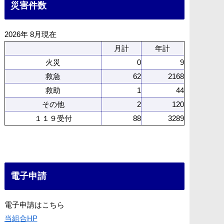
災害件数
2026年 8月現在
月計
年計
火災
0
9
救急
62
2168
救助
1
44
その他
2
120
１１９受付
88
3289
電子申請
電子申請はこちら
当組合HP