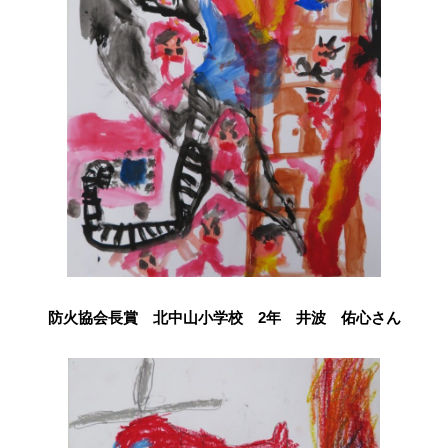
防火協会長賞 北中山小学校 2年 井波 佑心さん