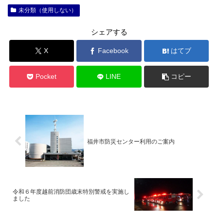
未分類（使用しない）
シェアする
X
Facebook
はてブ
Pocket
LINE
コピー
福井市防災センター利用のご案内
令和６年度越前消防団歳末特別警戒を実施し
ました