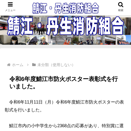
鯖江・丹生消防組合
メニュー
検索
ホーム
未分類（使用しない）
令和6年度鯖江市防火ポスター表彰式を行
いました。
令和6年11月11日（月）令和6年度鯖江市防火ポスターの表
彰式を行いました。
鯖江市内の小中学生から2368点の応募があり、特別賞に選