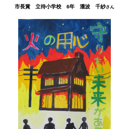
市長賞 立待小学校 6年 瀧波 千紗
さん