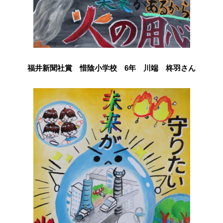
福井新聞社賞 惜陰小学校 6年 川端 柊羽さん