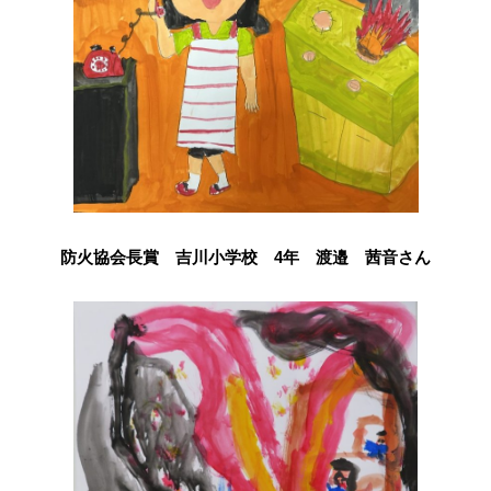
防火協会長賞 吉川小学校 4年 渡邉 茜音さん