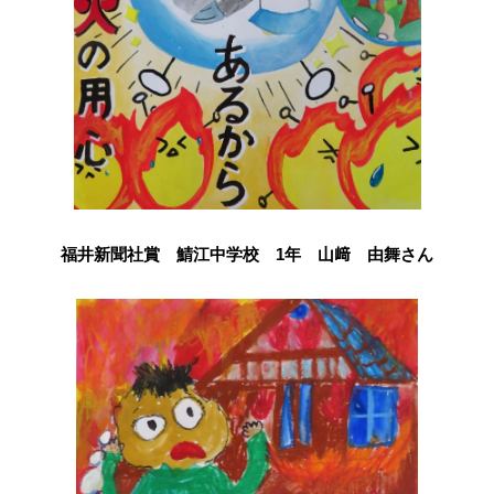
福井新聞社賞 鯖江中学校 1年 山﨑 由舞さん