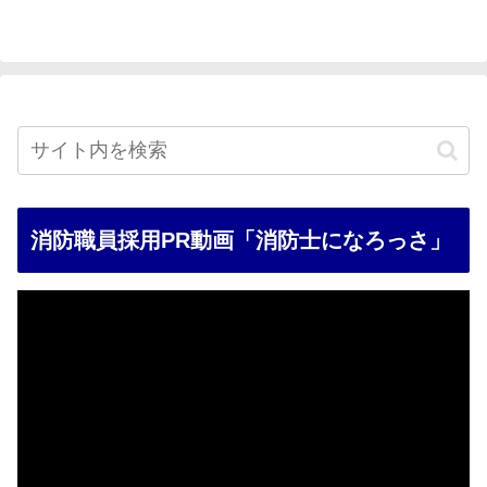
消防職員採用PR動画「消防士になろっさ」
動
画
プ
レ
ー
ヤ
ー