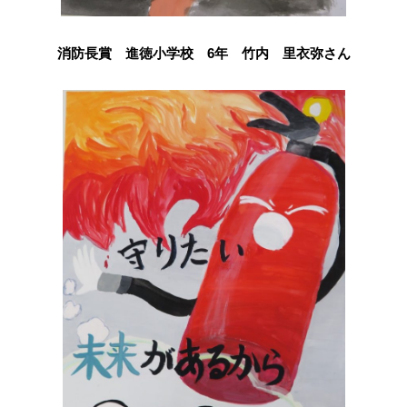
消防長賞 進徳小学校 6年 竹内 里衣弥さん