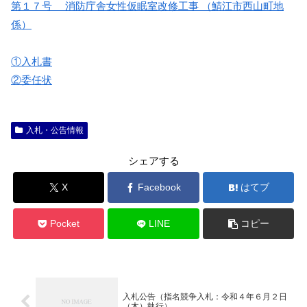
第１７号 消防庁舎女性仮眠室改修工事 （鯖江市西山町地
係）
①入札書
②委任状
入札・公告情報
シェアする
X
Facebook
はてブ
Pocket
LINE
コピー
入札公告（指名競争入札：令和４年６月２日
（木）執行）