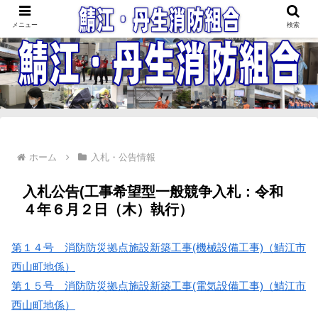
鯖江・丹生消防組合
メニュー
検索
ホーム
入札・公告情報
入札公告(工事希望型一般競争入札：令和
４年６月２日（木）執行）
第１４号 消防防災拠点施設新築工事(機械設備工事)（鯖江市
西山町地係）
第１５号 消防防災拠点施設新築工事(電気設備工事)（鯖江市
西山町地係）