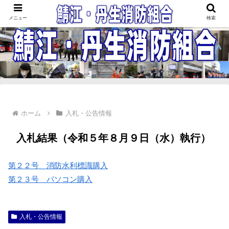
鯖江・丹生消防組合
メニュー
検索
ホーム
入札・公告情報
入札結果（令和５年８月９日（水）執行）
第２２号 消防水利標識購入
第２３号 パソコン購入
入札・公告情報