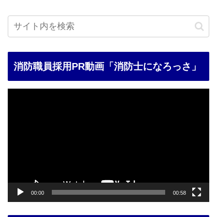
消防職員採用PR動画「消防士になろっさ」
動
画
プ
レ
ー
ヤ
ー
00:00
00:58