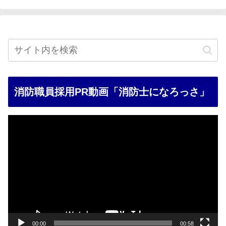
消防職員採用PR動画「消防士になろっさ」
動
画
プ
レ
ー
ヤ
ー
00:00
00:58