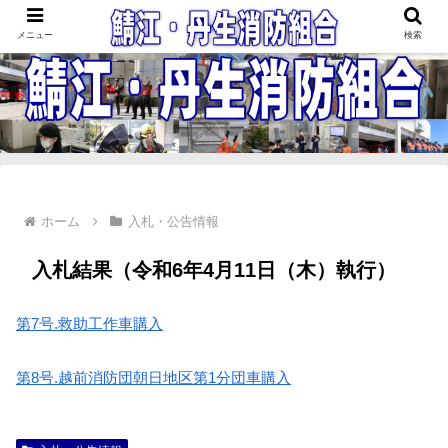
鯖江・丹生消防組合
メニュー
検索
ホーム
入札・公告情報
入札結果（令和6年4月11日（木）執行）
第7号.救助工作車購入
第8号.越前消防団朝日地区第1分団車購入