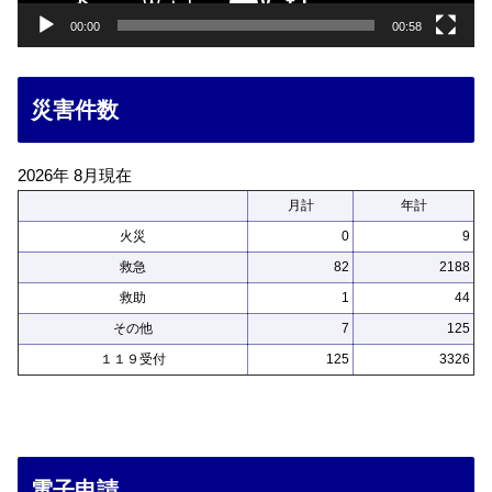
00:00
00:58
災害件数
2026年 8月現在
月計
年計
火災
0
9
救急
82
2188
救助
1
44
その他
7
125
１１９受付
125
3326
電子申請