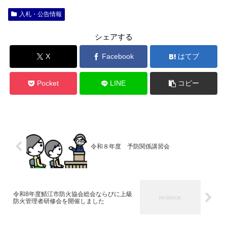
入札・公告情報
シェアする
X
Facebook
はてブ
Pocket
LINE
コピー
令和８年度 予防関係講習会
令和8年度鯖江市防火協会総会ならびに上級
防火管理者研修会を開催しました