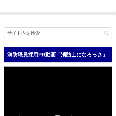
消防職員採用PR動画「消防士になろっさ」
動
画
プ
レ
ー
ヤ
ー