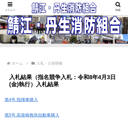
鯖江・丹生消防組合
メニュー
検索
ホーム
入札・公告情報
入札結果（指名競争入札：令和8年4月3日
(金)執行）入札結果
第4号.指揮車購入
第5号.高規格救急自動車購入