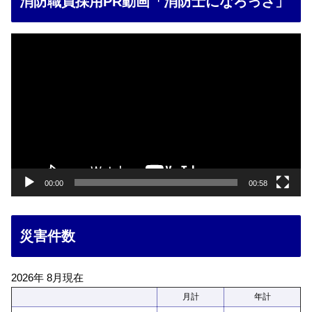
消防職員採用PR動画「消防士になろっさ」
動
画
プ
レ
ー
ヤ
ー
00:00
00:58
災害件数
2026年 8月現在
月計
年計