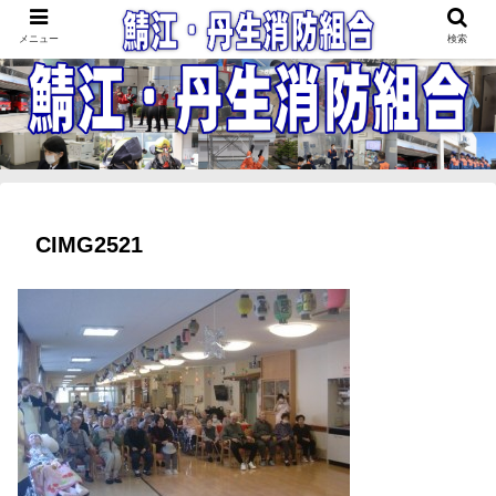
鯖江・丹生消防組合
メニュー
検索
CIMG2521