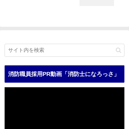
消防職員採用PR動画「消防士になろっさ」
動
画
プ
レ
ー