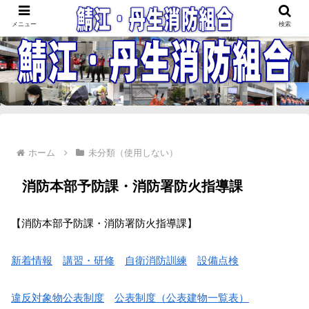
鯖江・丹生消防組合
メニュー
検索
ホーム
未分類（使用しない）
消防本部予防課・消防署防火指導課
【消防本部予防課・消防署防火指導課】
新着情報
講習・研修
自衛消防訓練
設備点検
違反対象物公表制度
公表制度（公表建物一覧表）