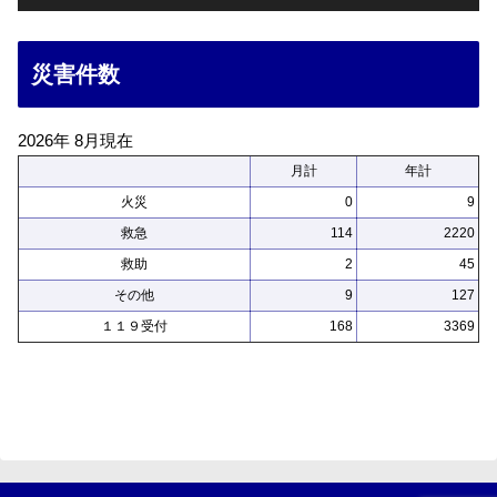
災害件数
2026年 8月現在
月計
年計
火災
0
9
救急
114
2220
救助
2
45
その他
9
127
１１９受付
168
3369