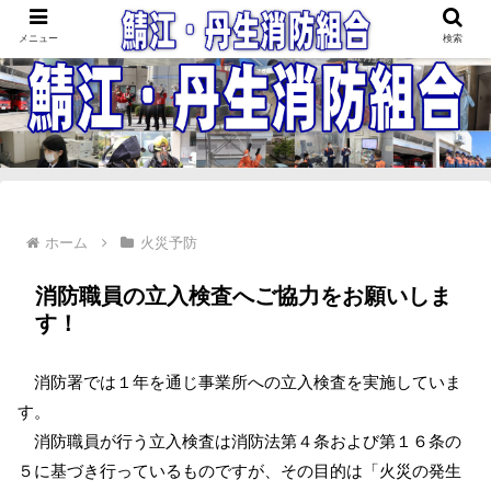
鯖江・丹生消防組合
メニュー
検索
ホーム
火災予防
消防職員の立入検査へご協力をお願いしま
す！
消防署では１年を通じ事業所への立入検査を実施していま
す。
消防職員が行う立入検査は消防法第４条および第１６条の
５に基づき行っているものですが、その目的は「火災の発生