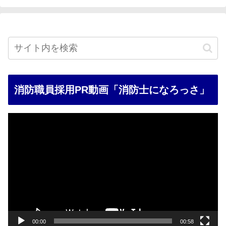
消防職員採用PR動画「消防士になろっさ」
動
画
プ
レ
ー
ヤ
ー
00:00
00:58