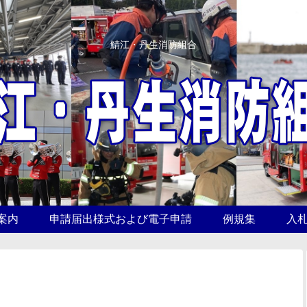
鯖江・丹生消防組合
案内
申請届出様式および電子申請
例規集
入