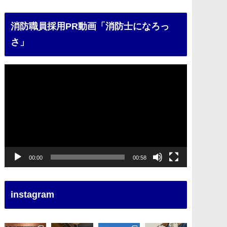
消防職員採用PR動画「消防士になろっ
さ」
動
画
プ
レ
ー
ヤ
ー
00:00
00:58
instagram