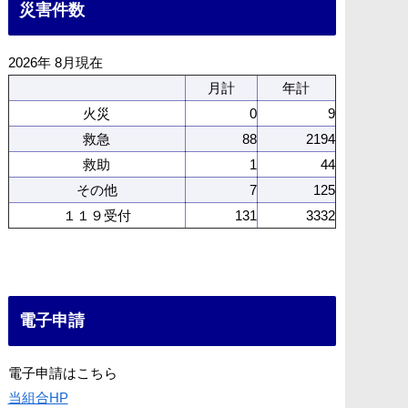
災害件数
2026年 8月現在
月計
年計
火災
0
9
救急
88
2194
救助
1
44
その他
7
125
１１９受付
131
3332
電子申請
電子申請はこちら
当組合HP