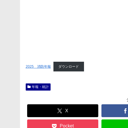
2025 消防年報
ダウンロード
年報・統計
X
Pocket