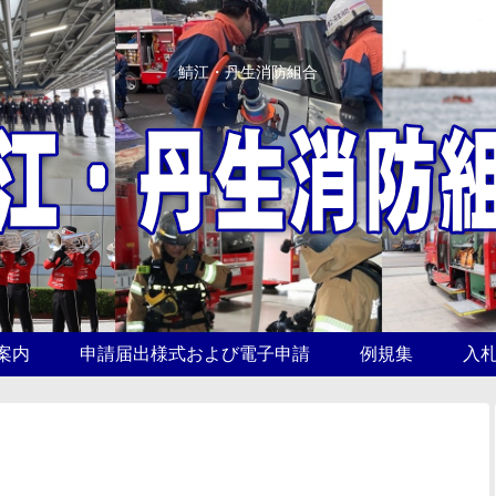
鯖江・丹生消防組合
案内
申請届出様式および電子申請
例規集
入