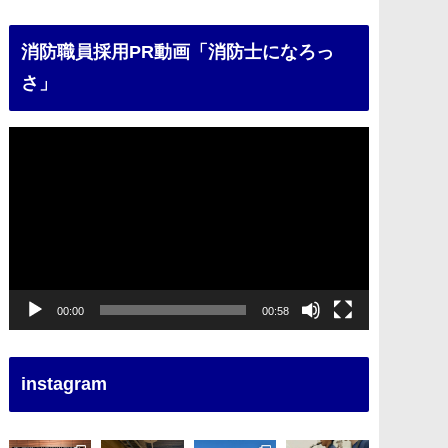
消防職員採用PR動画「消防士になろっ
さ」
動
画
プ
レ
ー
ヤ
ー
00:00
00:58
instagram