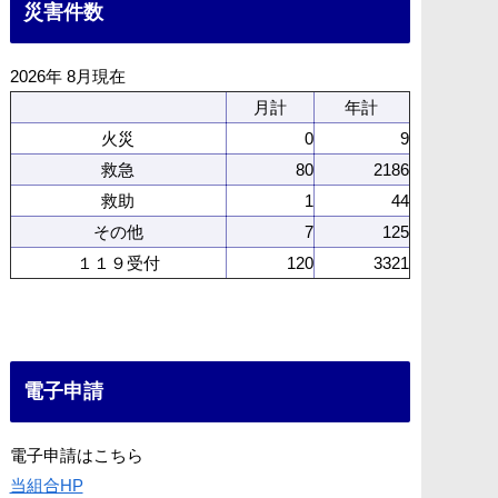
災害件数
2026年 8月現在
月計
年計
火災
0
9
救急
80
2186
救助
1
44
その他
7
125
１１９受付
120
3321
電子申請
電子申請はこちら
当組合HP