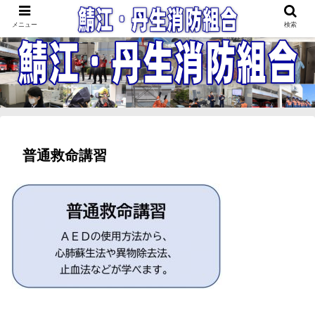
鯖江・丹生消防組合
メニュー
検索
普通救命講習