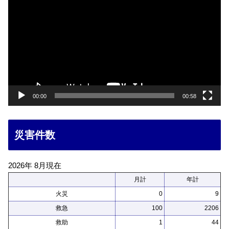
画
プ
レ
ー
ヤ
ー
00:00
00:58
災害件数
2026年 8月現在
月計
年計
火災
0
9
救急
100
2206
救助
1
44