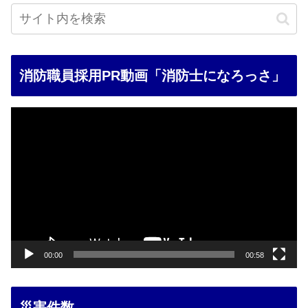
消防職員採用PR動画「消防士になろっさ」
動
画
プ
レ
ー
ヤ
ー
00:00
00:58
災害件数