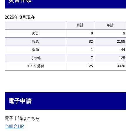
2026年 8月現在
月計
年計
火災
0
9
救急
82
2188
救助
1
44
その他
7
125
１１９受付
125
3326
電子申請
電子申請はこちら
当組合HP