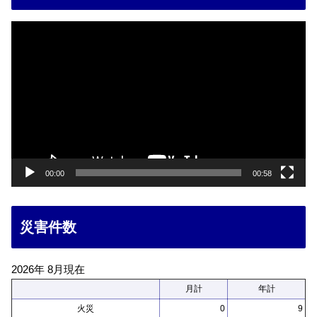
動
画
プ
レ
ー
ヤ
ー
00:00
00:58
災害件数
2026年 8月現在
月計
年計
火災
0
9