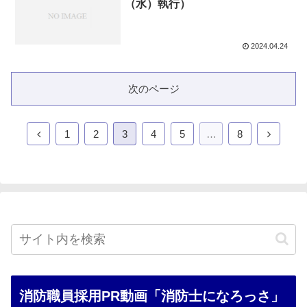
（水）執行）
2024.04.24
次のページ
前
次
1
2
3
4
5
…
8
へ
へ
消防職員採用PR動画「消防士になろっさ」