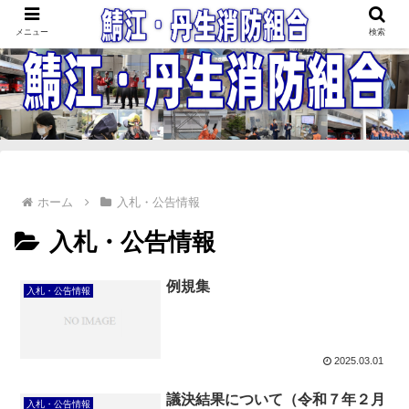
鯖江・丹生消防組合
メニュー
検索
ホーム
入札・公告情報
入札・公告情報
例規集
入札・公告情報
2025.03.01
議決結果について（令和７年２月
入札・公告情報