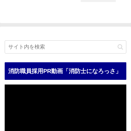
消防職員採用PR動画「消防士になろっさ」
動
画
プ
レ
ー
ヤ