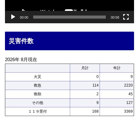
ー
00:00
00:58
災害件数
2026年 8月現在
月計
年計
火災
0
9
救急
114
2220
救助
2
45
その他
9
127
１１９受付
168
3369