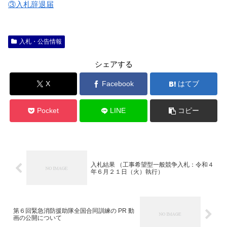
③入札辞退届
入札・公告情報
シェアする
X
Facebook
はてブ
Pocket
LINE
コピー
入札結果 （工事希望型一般競争入札：令和４
年６月２１日（火）執行）
第６回緊急消防援助隊全国合同訓練の PR 動
画の公開について