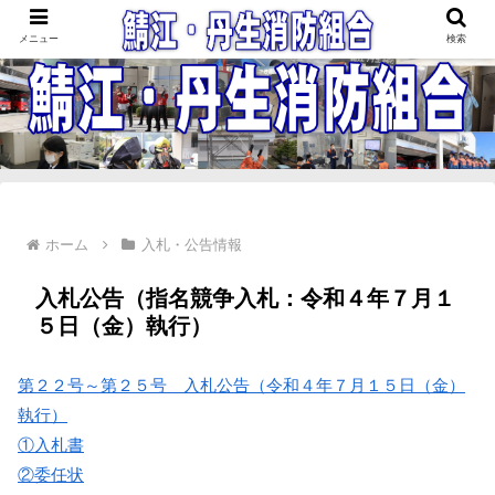
鯖江・丹生消防組合
メニュー
検索
ホーム
入札・公告情報
入札公告（指名競争入札：令和４年７月１
５日（金）執行）
第２２号～第２５号 入札公告（令和４年７月１５日（金）
執行）
①入札書
②委任状