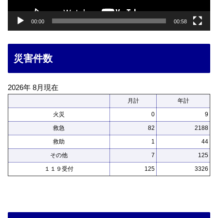
ー
00:00
00:58
災害件数
2026年 8月現在
月計
年計
火災
0
9
救急
82
2188
救助
1
44
その他
7
125
１１９受付
125
3326