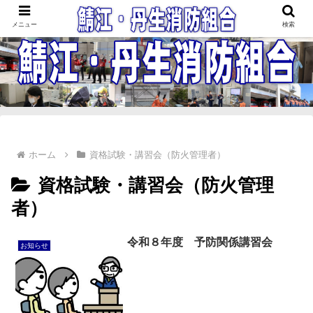
鯖江・丹生消防組合
メニュー
検索
ホーム
資格試験・講習会（防火管理者）
資格試験・講習会（防火管理
者）
令和８年度 予防関係講習会
お知らせ