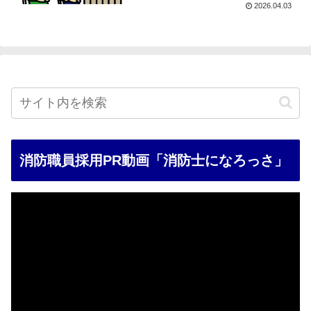
2026.04.03
消防職員採用PR動画「消防士になろっさ」
動
画
プ
レ
ー
ヤ