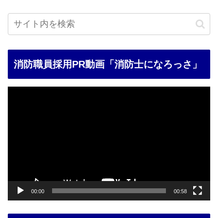
消防職員採用PR動画「消防士になろっさ」
動
画
プ
レ
ー
ヤ
ー
00:00
00:58