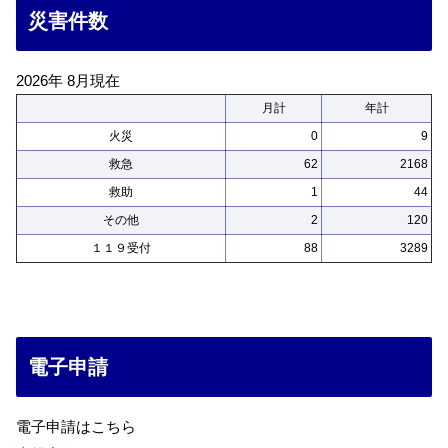
災害件数
2026年 8月現在
月計
年計
火災
0
9
救急
62
2168
救助
1
44
その他
2
120
１１９受付
88
3289
電子申請
電子申請はこちら